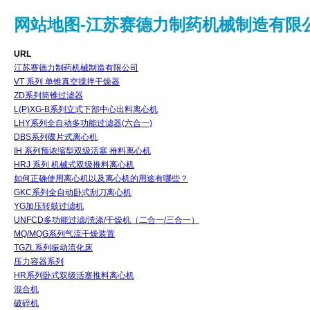
网站地图-江苏赛德力制药机械制造有限
URL
江苏赛德力制药机械制造有限公司
VT 系列 单锥真空搅拌干燥器
ZD系列筒锥过滤器
L(P)XG-B系列立式下部中心出料离心机
LHY系列全自动多功能过滤器(六合一)
DBS系列碟片式离心机
IH 系列预浓缩型双级活塞 推料离心机
HRJ 系列 机械式双级推料离心机
如何正确使用离心机以及离心机的用途有哪些？
GKC系列全自动卧式刮刀离心机
YG加压转鼓过滤机
UNFCD多功能过滤/洗涤/干燥机（二合一/三合一）
MQ/MQG系列气流干燥装置
TGZL系列振动流化床
压力容器系列
HR系列卧式双级活塞推料离心机
混合机
破碎机