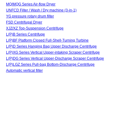
MQ/MQG Series Air-flow Dryer
UNFCD Filter / Wash / Dry machine (3-in-1)
YG pressure rotary drum filter
FSD Centrifugal Dryer
XJZ/XZ Top-Suspension Centrifuge
L(P)B Series Centrifuge
L(P)BF Platform Closed Full-Shell-Turning Turbine
L(P)D Series Hanging Bag Upper Discharge Centrifuge
L(P)XG Series Vertical Upper-intaking Scraper Centrifuge
L(P)DG Series Vertical Upper-Discharge Scraper Centrifuge
L(P)LGZ Series Pull-bag Bottom-Discharge Centrifuge
Automatic vertical filter