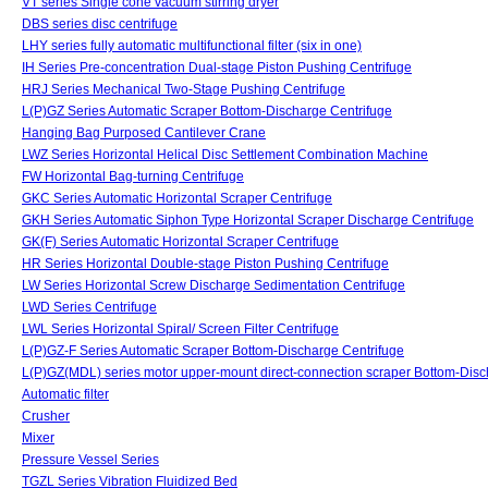
VT series Single cone vacuum stirring dryer
DBS series disc centrifuge
LHY series fully automatic multifunctional filter (six in one)
IH Series Pre-concentration Dual-stage Piston Pushing Centrifuge
HRJ Series Mechanical Two-Stage Pushing Centrifuge
L(P)GZ Series Automatic Scraper Bottom-Discharge Centrifuge
Hanging Bag Purposed Cantilever Crane
LWZ Series Horizontal Helical Disc Settlement Combination Machine
FW Horizontal Bag-turning Centrifuge
GKC Series Automatic Horizontal Scraper Centrifuge
GKH Series Automatic Siphon Type Horizontal Scraper Discharge Centrifuge
GK(F) Series Automatic Horizontal Scraper Centrifuge
HR Series Horizontal Double-stage Piston Pushing Centrifuge
LW Series Horizontal Screw Discharge Sedimentation Centrifuge
LWD Series Centrifuge
LWL Series Horizontal Spiral/ Screen Filter Centrifuge
L(P)GZ-F Series Automatic Scraper Bottom-Discharge Centrifuge
L(P)GZ(MDL) series motor upper-mount direct-connection scraper Bottom-Disc
Automatic filter
Crusher
Mixer
Pressure Vessel Series
TGZL Series Vibration Fluidized Bed