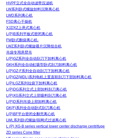
HVPF立式全自动滤带压滤机
LW系列卧式螺旋卸料沉降离心机
LWD系列离心机
FSD离心干燥机
XJZ/XZ上悬式离心机
L(P)B系列平板式密闭离心机
FW卧式翻袋离心机·
LWZ系列卧式螺旋碟片沉降组合机
吊袋专用悬臂吊
L(P)GZ系列全自动刮刀下卸料离心机
GKH系列全自动虹吸型卧式刮刀卸料离心机
L(P)GZ-F系列全自动刮刀下卸料离心机
L(P)GZ(MDL)系列电机上置直联刮刀下部卸料离心机
L(P)LGZ系列拉袋下卸料离心机
L(P)DG系列立式上部卸料刮刀离心机
L(P)XG系列立式上部吸料刮刀离心机
L(P)D系列吊袋上部卸料离心机
GK(F)系列全自动卧式刮刀离心机
L(P)BF平台密闭全翻壳离心机
LWL系列卧式螺旋/筛网式过滤离心机
L (P) XG-B series vertical lower center discharge centrifuge
ZD series Cone filter