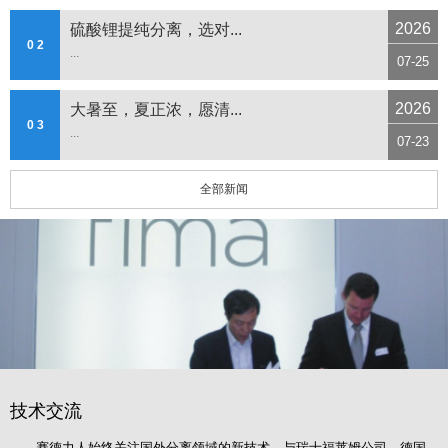
2026
硫酸锂提纯分离，选对...
0 2
...
07-25
2026
大暑至，夏正浓，愿清...
0 3
...
07-23
全部新闻
技术交流
赛德力人始终关注国外分离领域的新技术，与瑞士福莱姆公司、德国