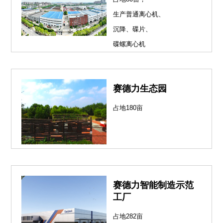
生产普通离心机、
沉降、碟片、
碟螺离心机
赛德力生态园
占地180亩
赛德力智能制造示范
工厂
占地282亩