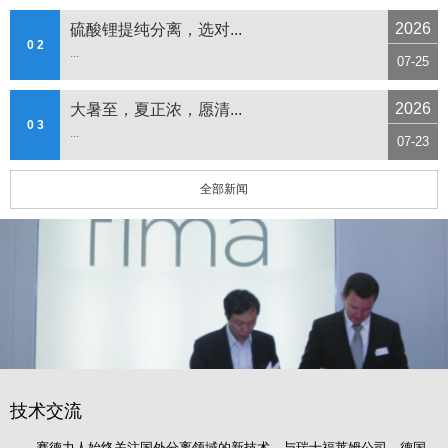
2026
硫酸锂提纯分离，选对...
0 2
...
07-25
2026
大暑至，夏正浓，愿清...
0 3
...
07-23
全部新闻
技术交流
赛德力人始终关注国外分离领域的新技术，与瑞士福莱姆公司、德国