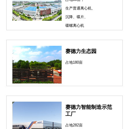
生产普通离心机、
沉降、碟片、
碟螺离心机
赛德力生态园
占地180亩
赛德力智能制造示范
工厂
占地282亩