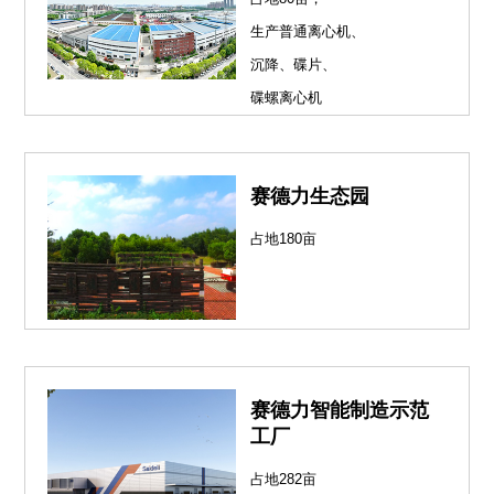
生产普通离心机、
沉降、碟片、
碟螺离心机
赛德力生态园
占地180亩
赛德力智能制造示范
工厂
占地282亩