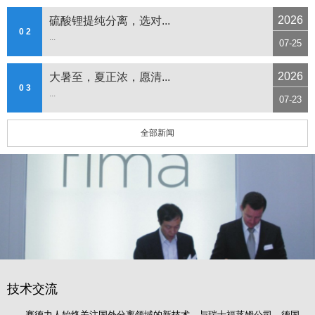
2026
硫酸锂提纯分离，选对...
0 2
...
07-25
2026
大暑至，夏正浓，愿清...
0 3
...
07-23
全部新闻
技术交流
赛德力人始终关注国外分离领域的新技术，与瑞士福莱姆公司、德国