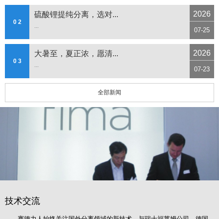
2026
硫酸锂提纯分离，选对...
0 2
...
07-25
2026
大暑至，夏正浓，愿清...
0 3
...
07-23
全部新闻
技术交流
赛德力人始终关注国外分离领域的新技术，与瑞士福莱姆公司、德国