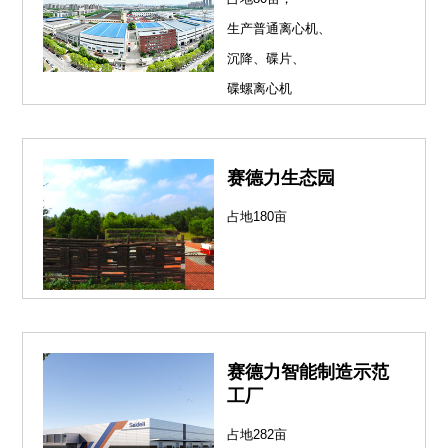
生产普通离心机、
沉降、碟片、
碟螺离心机
赛德力生态园
占地180亩
赛德力智能制造示范
工厂
占地282亩