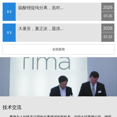
2026
硫酸锂提纯分离，选对...
0 2
...
07-25
2026
大暑至，夏正浓，愿清...
0 3
...
07-23
全部新闻
技术交流
赛德力人始终关注国外分离领域的新技术，与瑞士福莱姆公司、德国