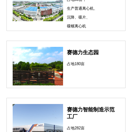
生产普通离心机、
沉降、碟片、
碟螺离心机
赛德力生态园
占地180亩
赛德力智能制造示范
工厂
占地282亩