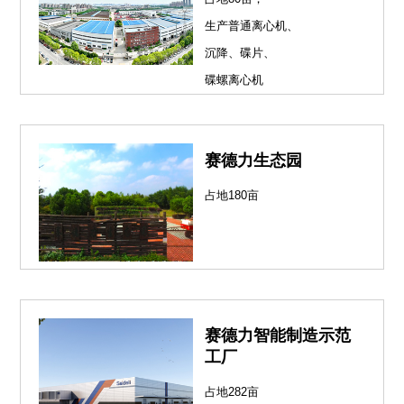
生产普通离心机、
沉降、碟片、
碟螺离心机
赛德力生态园
占地180亩
赛德力智能制造示范
工厂
占地282亩