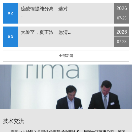
2026
硫酸锂提纯分离，选对...
0 2
...
07-25
2026
大暑至，夏正浓，愿清...
0 3
...
07-23
全部新闻
技术交流
赛德力人始终关注国外分离领域的新技术，与瑞士福莱姆公司、德国