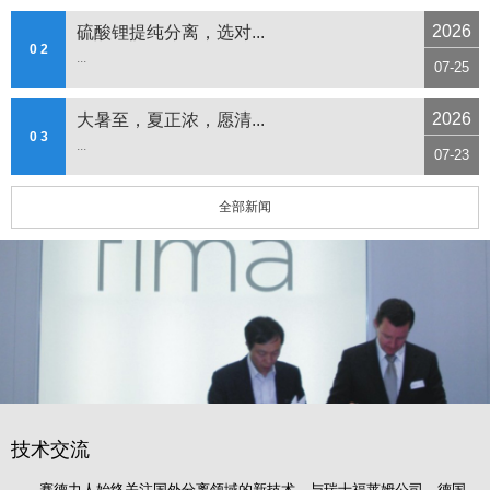
2026
硫酸锂提纯分离，选对...
0 2
...
07-25
2026
大暑至，夏正浓，愿清...
0 3
...
07-23
全部新闻
技术交流
赛德力人始终关注国外分离领域的新技术，与瑞士福莱姆公司、德国