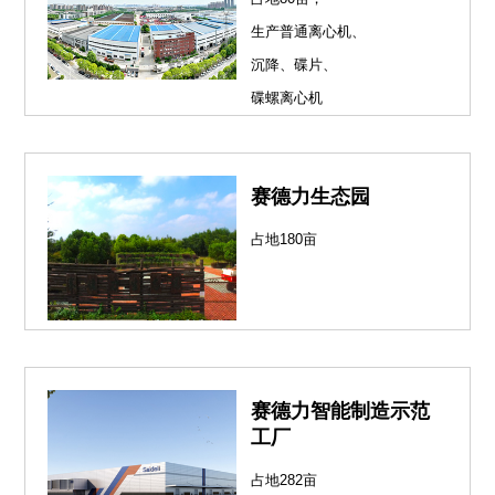
生产普通离心机、
沉降、碟片、
碟螺离心机
赛德力生态园
占地180亩
赛德力智能制造示范
工厂
占地282亩