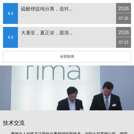
2026
硫酸锂提纯分离，选对...
0 2
...
07-25
2026
大暑至，夏正浓，愿清...
0 3
...
07-23
全部新闻
技术交流
赛德力人始终关注国外分离领域的新技术，与瑞士福莱姆公司、德国