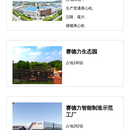
生产普通离心机、
沉降、碟片、
碟螺离心机
赛德力生态园
占地180亩
赛德力智能制造示范
工厂
占地282亩