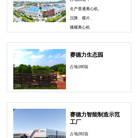
生产普通离心机、
沉降、碟片、
碟螺离心机
赛德力生态园
占地180亩
赛德力智能制造示范
工厂
占地282亩