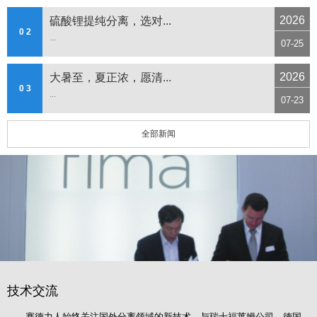
2026
硫酸锂提纯分离，选对...
0 2
...
07-25
2026
大暑至，夏正浓，愿清...
0 3
...
07-23
全部新闻
技术交流
赛德力人始终关注国外分离领域的新技术，与瑞士福莱姆公司、德国