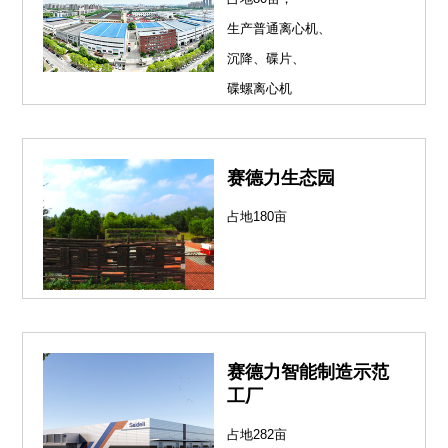
生产普通离心机、
沉降、碟片、
碟螺离心机
赛德力生态园
占地180亩
赛德力智能制造示范
工厂
占地282亩