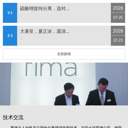
2026
硫酸锂提纯分离，选对...
0 2
...
07-25
2026
大暑至，夏正浓，愿清...
0 3
...
07-23
全部新闻
技术交流
赛德力人始终关注国外分离领域的新技术，与瑞士福莱姆公司、德国