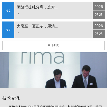
2026
硫酸锂提纯分离，选对...
0 2
...
07-25
2026
大暑至，夏正浓，愿清...
0 3
...
07-23
全部新闻
技术交流
赛德力人始终关注国外分离领域的新技术，与瑞士福莱姆公司、德国