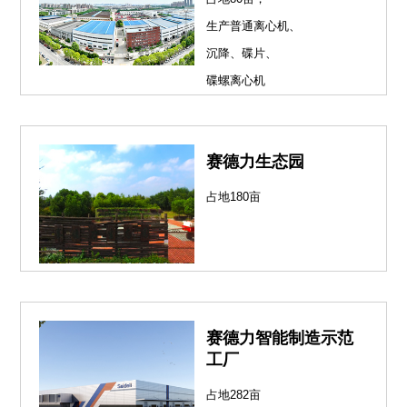
生产普通离心机、
沉降、碟片、
碟螺离心机
赛德力生态园
占地180亩
赛德力智能制造示范
工厂
占地282亩