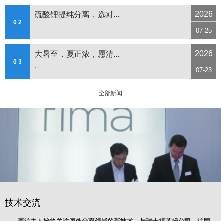
2026
硫酸锂提纯分离，选对...
0 2
...
07-25
2026
大暑至，夏正浓，愿清...
0 3
...
07-23
全部新闻
技术交流
赛德力人始终关注国外分离领域的新技术，与瑞士福莱姆公司、德国