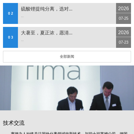
2026
硫酸锂提纯分离，选对...
0 2
...
07-25
2026
大暑至，夏正浓，愿清...
0 3
...
07-23
全部新闻
技术交流
赛德力人始终关注国外分离领域的新技术，与瑞士福莱姆公司、德国