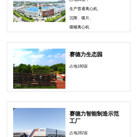
生产普通离心机、
沉降、碟片、
碟螺离心机
赛德力生态园
占地180亩
赛德力智能制造示范
工厂
占地282亩