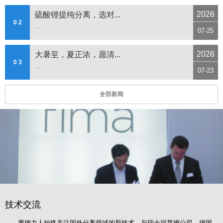
2026
硫酸锂提纯分离，选对...
0 2
...
07-25
2026
大暑至，夏正浓，愿清...
0 3
...
07-23
全部新闻
技术交流
赛德力人始终关注国外分离领域的新技术，与瑞士福莱姆公司、德国