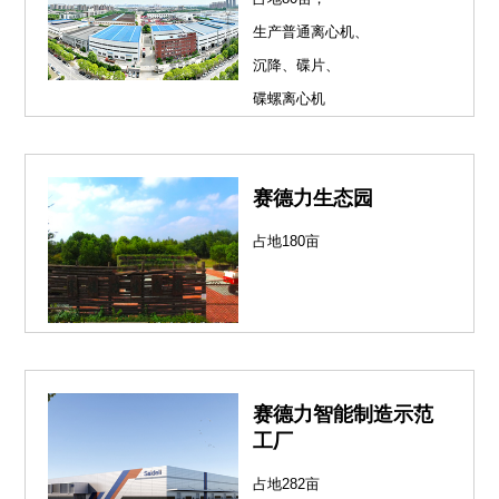
生产普通离心机、
沉降、碟片、
碟螺离心机
赛德力生态园
占地180亩
赛德力智能制造示范
工厂
占地282亩