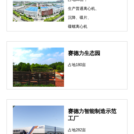
生产普通离心机、
沉降、碟片、
碟螺离心机
赛德力生态园
占地180亩
赛德力智能制造示范
工厂
占地282亩