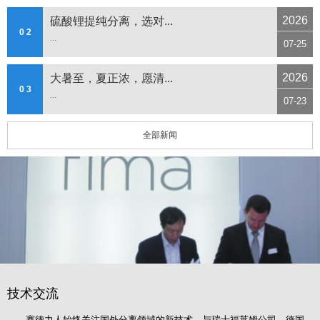
2026
硫酸锂提纯分离，选对...
0 2
...
07-25
2026
大暑至，夏正浓，愿清...
0 3
...
07-23
全部新闻
技术交流
赛德力人始终关注国外分离领域的新技术，与瑞士福莱姆公司、德国