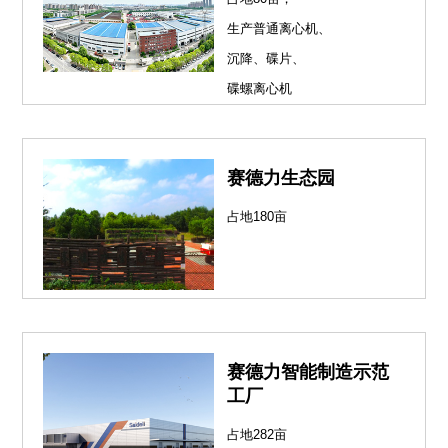
生产普通离心机、
沉降、碟片、
碟螺离心机
赛德力生态园
占地180亩
赛德力智能制造示范
工厂
占地282亩