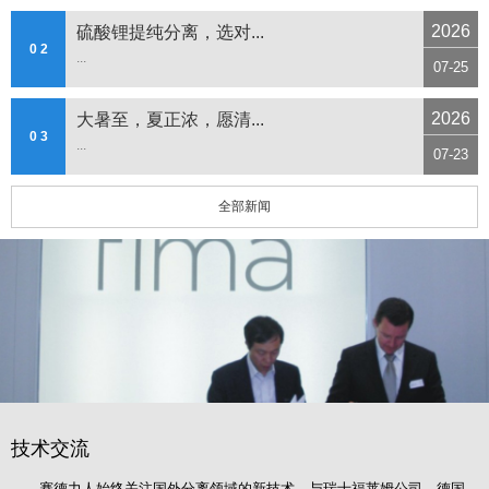
2026
硫酸锂提纯分离，选对...
0 2
...
07-25
2026
大暑至，夏正浓，愿清...
0 3
...
07-23
全部新闻
技术交流
赛德力人始终关注国外分离领域的新技术，与瑞士福莱姆公司、德国