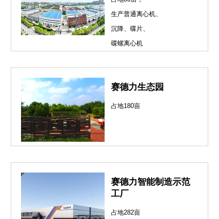
生产普通离心机、
沉降、碟片、
碟螺离心机
赛德力生态园
占地180亩
赛德力智能制造示范
工厂
占地282亩