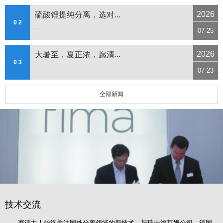
2026
硫酸锂提纯分离，选对...
0 2
...
07-25
2026
大暑至，夏正浓，愿清...
0 3
...
07-23
全部新闻
技术交流
赛德力人始终关注国外分离领域的新技术，与瑞士福莱姆公司、德国