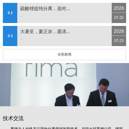
2026
硫酸锂提纯分离，选对...
0 2
...
07-25
2026
大暑至，夏正浓，愿清...
0 3
...
07-23
全部新闻
技术交流
赛德力人始终关注国外分离领域的新技术，与瑞士福莱姆公司、德国