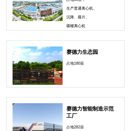
生产普通离心机、
沉降、碟片、
碟螺离心机
赛德力生态园
占地180亩
赛德力智能制造示范
工厂
占地282亩