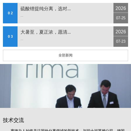
2026
硫酸锂提纯分离，选对...
0 2
...
07-25
2026
大暑至，夏正浓，愿清...
0 3
...
07-23
全部新闻
技术交流
赛德力人始终关注国外分离领域的新技术，与瑞士福莱姆公司、德国