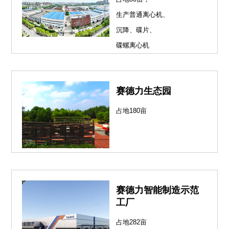
生产普通离心机、
沉降、碟片、
碟螺离心机
赛德力生态园
占地180亩
赛德力智能制造示范
工厂
占地282亩