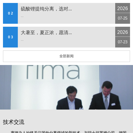
2026
硫酸锂提纯分离，选对...
0 2
...
07-25
2026
大暑至，夏正浓，愿清...
0 3
...
07-23
全部新闻
技术交流
赛德力人始终关注国外分离领域的新技术，与瑞士福莱姆公司、德国