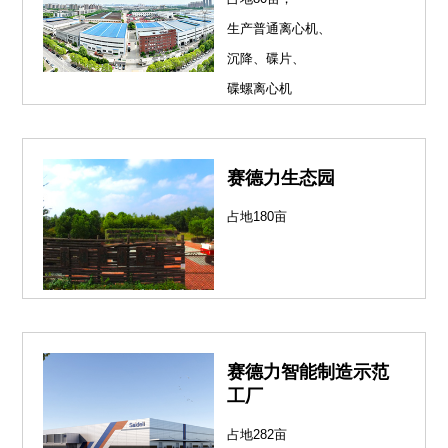
生产普通离心机、
沉降、碟片、
碟螺离心机
赛德力生态园
占地180亩
赛德力智能制造示范
工厂
占地282亩