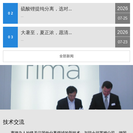
2026
硫酸锂提纯分离，选对...
0 2
...
07-25
2026
大暑至，夏正浓，愿清...
0 3
...
07-23
全部新闻
技术交流
赛德力人始终关注国外分离领域的新技术，与瑞士福莱姆公司、德国