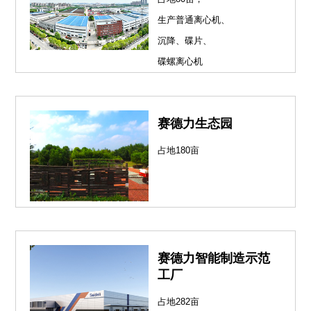
生产普通离心机、
沉降、碟片、
碟螺离心机
赛德力生态园
占地180亩
赛德力智能制造示范
工厂
占地282亩